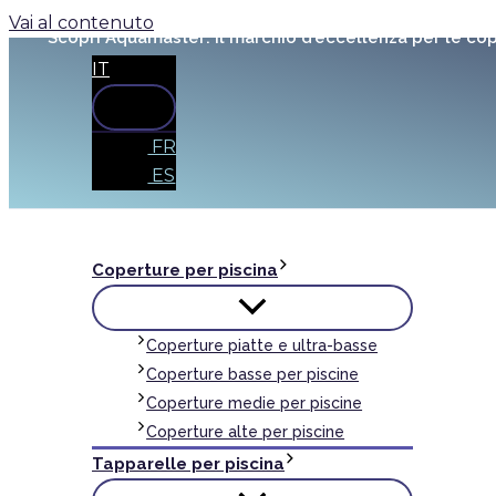
Vai al contenuto
Scopri Aquamaster: il marchio d’eccellenza per le cop
IT
FR
ES
Coperture per piscina
Coperture piatte e ultra-basse
Coperture basse per piscine
Coperture medie per piscine
Coperture alte per piscine
Tapparelle per piscina